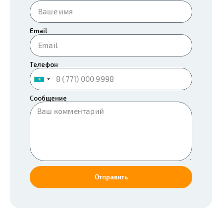
Email
Телефон
Kazakhstan
+7
Сообщение
Отправить