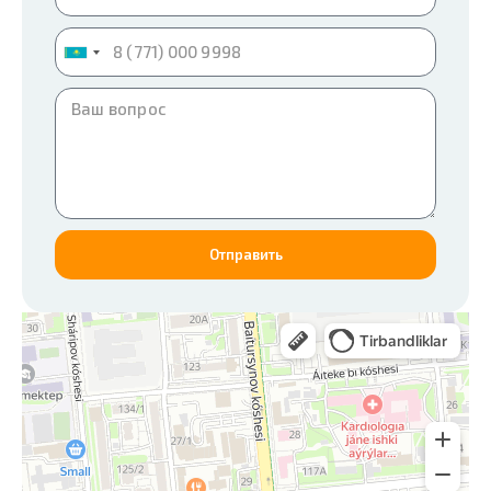
Kazakhstan
+7
Отправить
Integro Expert
Учебный центр в Алматы
Экспертиза промышленной безопасности в Алматы