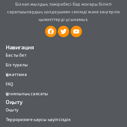
Біз көп жылдық тәжірибесі бар жоғары білікті
сарапшылардың қолдауымен сенімді және заңгерлік
қызметтерді ұсынамыз.
Навигация
Басты бет
Біз туралы
Құжаттама
FAQ
Құпиялылық саясаты
Оқыту
Оқыту
Терроризмге қарсы қауіпсіздік