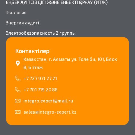
ЕҢБЕК ҚАУІПСІЗДІГІ ЖӘНЕ ЕҢБЕКТІ ҚОРҒАУ (ИТЖ)
Экология
Энергия аудиті
Электробезопасность 2 группы
Контактілер
Казахстан, г. Алматы ул. Толе би, 101, Блок
B, 6 этаж
+7 727 971 27 21
+7 701 719 20 88
integro.expert@mail.ru
sales@integro-expert.kz