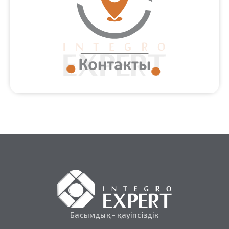
Қатысты құжаттар
Толығырақ
Контактілер
Толығырақ
Басымдық - қауіпсіздік