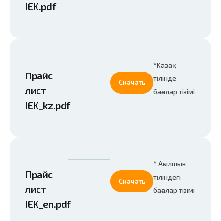
IEK.pdf
*Kазақ
Прайс
тілінде
Скачать
лист
бағалар тізімі
IEK_kz.pdf
* Ағылшын
Прайс
тіліндегі
Скачать
лист
бағалар тізімі
IEK_en.pdf