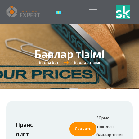
Бағалар тізімі
Басты бет
Бағалар тізімі
*Орыс
Прайс
тіліндегі
Скачать
лист
бағалар тізімі